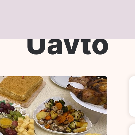
нше
Новини Та Факти
Суспільство
Технолог
Uavto