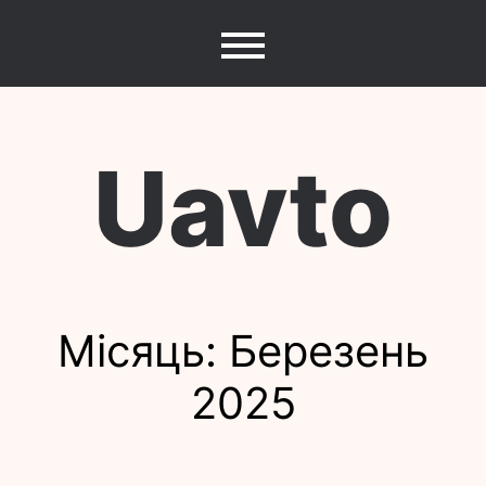
Перейти
до
вмісту
Uavto
Місяць:
Березень
2025