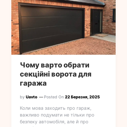
Чому варто обрати
секційні ворота для
гаража
by
Uavto
Posted On
22 Березня, 2025
Коли мова заходить про гараж,
важливо подумати не тільки про
безпеку автомобіля, але й про