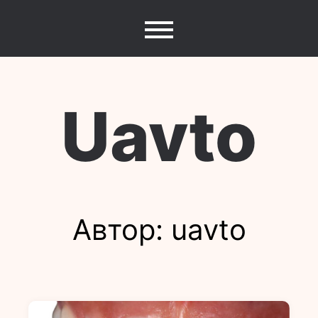
Перейти
до
вмісту
Uavto
Автор:
uavto