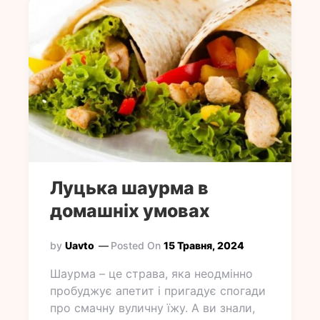
Луцька шаурма в
домашніх умовах
by
Uavto
Posted On
15 Травня, 2024
Шаурма – це страва, яка неодмінно
пробуджує апетит і пригадує спогади
про смачну вуличну їжу. А ви знали,