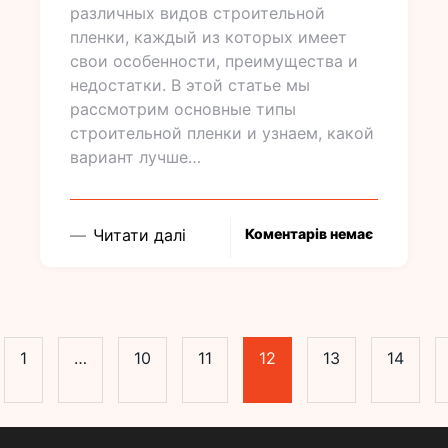
различных видов строительной
пленки, каждый из которых имеет
свои особенности, преимущества и
недостатки. В этой статье мы
рассмотрим основные типы
строительной пленки и узнаем, какой
вариант лучше…
Читати далі
Коментарів немає
1
…
10
11
12
13
14