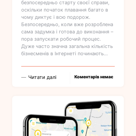
безпосередньо старту своєї справи,
оскільки початок плавання багато в
чому диктує і всю подорож.
Безпосередньо, коли вже розроблена
сама задумка і готова до виконання –
пора запускати робочий процес.
Дуже часто значна загальна кількість
бізнесменів в Інтернеті починають…
Читати далі
Коментарів немає